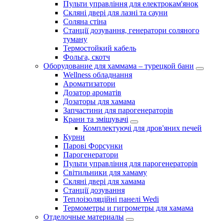
Пульти управління для електрокам'янок
Скляні двері для лазні та сауни
Соляна стіна
Станції дозування, генератори соляного
туману
Термостойкий кабель
Фольга, скотч
Оборудование для хаммама – турецкой бани
Wellness обладнання
Ароматизатори
Дозатор ароматів
Дозаторы для хамама
Запчастини для парогенераторів
Крани та змішувачі
Комплектуючі для дров'яних печей
Курни
Парові Форсунки
Парогенератори
Пульти управління для парогенераторів
Світильники для хамаму
Скляні двері для хамама
Станції дозування
Теплоізоляційні панелі Wedi
Термометры и гигрометры для хамама
Отделочные материалы