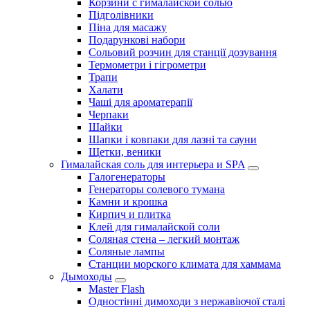
Корзини с гималайской солью
Підголівники
Піна для масажу
Подарункові набори
Сольовий розчин для станції дозування
Термометри і гігрометри
Трапи
Халати
Чаші для ароматерапії
Черпаки
Шайки
Шапки і ковпаки для лазні та сауни
Щетки, веники
Гималайская соль для интерьера и SPA
Галогенераторы
Генераторы солевого тумана
Камни и крошка
Кирпич и плитка
Клей для гималайской соли
Соляная стена – легкий монтаж
Соляные лампы
Станции морского климата для хаммама
Дымоходы
Master Flash
Одностінні димоходи з нержавіючої сталі