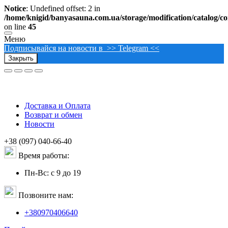
Notice
: Undefined offset: 2 in
/home/knigid/banyasauna.com.ua/storage/modification/catalog/con
on line
45
Меню
Подписывайся на новости в >> Telegram <<
Закрыть
Доставка и Оплата
Возврат и обмен
Новости
+38 (097) 040-66-40
Время работы:
Пн-Вс: с 9 до 19
Позвоните нам:
+380970406640