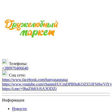
Телефоны:
+380970406640
Соц сети:
https://www.facebook.com/banyasaunaua
https://www.youtube.com/channel/UCmDPB9uKOZS53FSt9wViY
https://t.me/+9haZjb8AjSA3ODZi
Информация
Новости