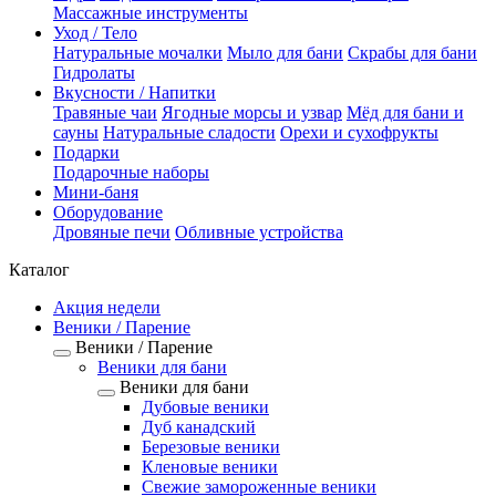
Массажные инструменты
Уход / Тело
Натуральные мочалки
Мыло для бани
Скрабы для бани
Гидролаты
Вкусности / Напитки
Травяные чаи
Ягодные морсы и узвар
Мёд для бани и
сауны
Натуральные сладости
Орехи и сухофрукты
Подарки
Подарочные наборы
Мини-баня
Оборудование
Дровяные печи
Обливные устройства
Каталог
Акция недели
Веники / Парение
Веники / Парение
Веники для бани
Веники для бани
Дубовые веники
Дуб канадский
Березовые веники
Кленовые веники
Свежие замороженные веники