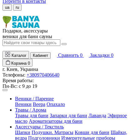
Перейти в контакты
ua
ru
Подарки, аксессуары
веники для бани сауны
Сравнить
0
Закладки
0
Каталог
Кабинет
Корзина
0
г. Киев, Украина
Телефоны:
+380970406640
Время работы:
Пн-Вс: с 9 до 19
Веники / Парение
Веники
Веера
Опахало
Травы / Арома
Травы для бани
Запарки для бани
Лаванда
Эфирное
масло
Ароматизаторы для бани
Аксессуары / Текстиль
Шапки
Подушки. Матрасы
Ковши для бани
Шайки,
ведра
Подголовники
Измерительные приборы