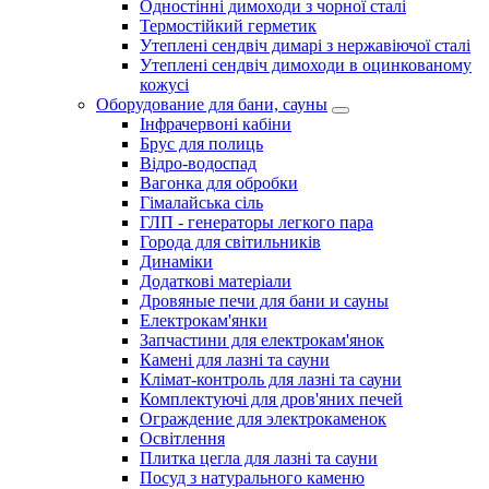
Одностінні димоходи з чорної сталі
Термостійкий герметик
Утеплені сендвіч димарі з нержавіючої сталі
Утеплені сендвіч димоходи в оцинкованому
кожусі
Оборудование для бани, сауны
Інфрачервоні кабіни
Брус для полиць
Відро-водоспад
Вагонка для обробки
Гімалайська сіль
ГЛП - генераторы легкого пара
Города для світильників
Динаміки
Додаткові матеріали
Дровяные печи для бани и сауны
Електрокам'янки
Запчастини для електрокам'янок
Камені для лазні та сауни
Клімат-контроль для лазні та сауни
Комплектуючі для дров'яних печей
Ограждение для электрокаменок
Освітлення
Плитка цегла для лазні та сауни
Посуд з натурального каменю