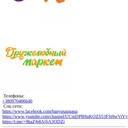
Телефоны:
+380970406640
Соц сети:
https://www.facebook.com/banyasaunaua
https://www.youtube.com/channel/UCmDPB9uKOZS53FSt9wViY
https://t.me/+9haZjb8AjSA3ODZi