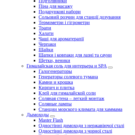
Підголівники
Піна для масажу
Подарункові набори
Сольовий розчин для станції дозування
Термометри і гігрометри
Трапи
Халати
Чаші для ароматерапії
Черпаки
Шайки
Шапки і ковпаки для лазні та сауни
Щетки, веники
Гималайская соль для интерьера и SPA
Галогенераторы
Генераторы солевого тумана
Камни и крошка
Кирпич и плитка
Клей для гималайской соли
Соляная стена – легкий монтаж
Соляные лампы
Станции морского климата для хаммама
Дымоходы
Master Flash
Одностінні димоходи з нержавіючої сталі
Одностінні димоходи з чорної сталі