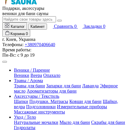
Подарки, аксессуары
веники для бани сауны
Сравнить
0
Закладки
0
Каталог
Кабинет
Корзина
0
г. Киев, Украина
Телефоны:
+380970406640
Время работы:
Пн-Вс: с 9 до 19
Веники / Парение
Веники
Веера
Опахало
Травы / Арома
Травы для бани
Запарки для бани
Лаванда
Эфирное
масло
Ароматизаторы для бани
Аксессуары / Текстиль
Шапки
Подушки. Матрасы
Ковши для бани
Шайки,
ведра
Подголовники
Измерительные приборы
Массажные инструменты
Уход / Тело
Натуральные мочалки
Мыло для бани
Скрабы для бани
Гидролаты