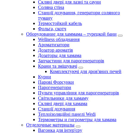
Скляні двері для лазні та сауни
Соляна стіна
Станції дозування, генератори соляного
туману
Термостойкий кабель
Фольга, скотч
Оборудование для хаммама – турецкой бани
Wellness обладнання
Ароматизатори
Дозатор ароматів
Дозаторы для хамама
Запчастини для парогенераторів
Крани та змішувачі
Комплектуючі для дров'яних печей
Курни
Парові Форсунки
Парогенератори
Пульти управління для парогенераторів
Світильники для хамаму
Скляні двері для хамама
Станції дозування
Теплоізоляційні панелі Wedi
Термометры и гигрометры для хамама
Отделочные материалы
Вагонка для інтер'єру