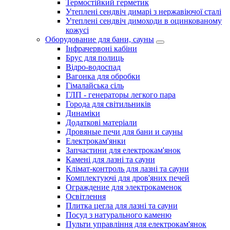
Термостійкий герметик
Утеплені сендвіч димарі з нержавіючої сталі
Утеплені сендвіч димоходи в оцинкованому
кожусі
Оборудование для бани, сауны
Інфрачервоні кабіни
Брус для полиць
Відро-водоспад
Вагонка для обробки
Гімалайська сіль
ГЛП - генераторы легкого пара
Города для світильників
Динаміки
Додаткові матеріали
Дровяные печи для бани и сауны
Електрокам'янки
Запчастини для електрокам'янок
Камені для лазні та сауни
Клімат-контроль для лазні та сауни
Комплектуючі для дров'яних печей
Ограждение для электрокаменок
Освітлення
Плитка цегла для лазні та сауни
Посуд з натурального каменю
Пульти управління для електрокам'янок