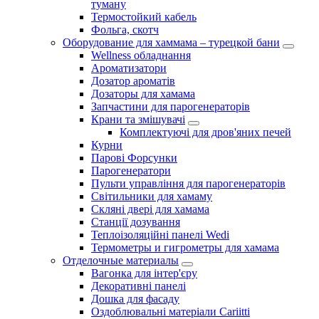
туману
Термостойкий кабель
Фольга, скотч
Оборудование для хаммама – турецкой бани
Wellness обладнання
Ароматизатори
Дозатор ароматів
Дозаторы для хамама
Запчастини для парогенераторів
Крани та змішувачі
Комплектуючі для дров'яних печей
Курни
Парові Форсунки
Парогенератори
Пульти управління для парогенераторів
Світильники для хамаму
Скляні двері для хамама
Станції дозування
Теплоізоляційні панелі Wedi
Термометры и гигрометры для хамама
Отделочные материалы
Вагонка для інтер'єру
Декоративні панелі
Дошка для фасаду
Оздоблювальні матеріали Cariitti