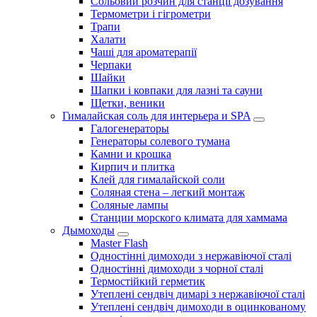
Сольовий розчин для станції дозування
Термометри і гігрометри
Трапи
Халати
Чаші для ароматерапії
Черпаки
Шайки
Шапки і ковпаки для лазні та сауни
Щетки, веники
Гималайская соль для интерьера и SPA
Галогенераторы
Генераторы солевого тумана
Камни и крошка
Кирпич и плитка
Клей для гималайской соли
Соляная стена – легкий монтаж
Соляные лампы
Станции морского климата для хаммама
Дымоходы
Master Flash
Одностінні димоходи з нержавіючої сталі
Одностінні димоходи з чорної сталі
Термостійкий герметик
Утеплені сендвіч димарі з нержавіючої сталі
Утеплені сендвіч димоходи в оцинкованому