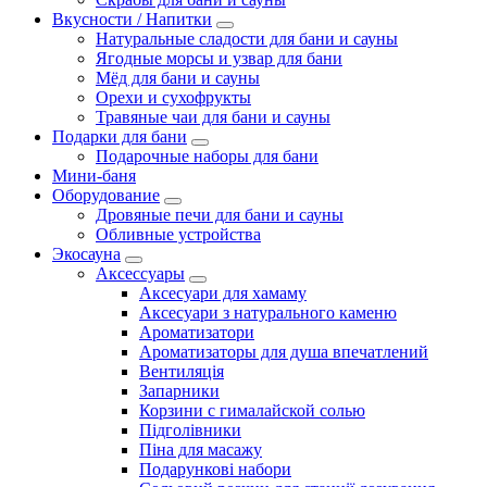
Вкусности / Напитки
Натуральные сладости для бани и сауны
Ягодные морсы и узвар для бани
Мёд для бани и сауны
Орехи и сухофрукты
Травяные чаи для бани и сауны
Подарки для бани
Подарочные наборы для бани
Мини-баня
Оборудование
Дровяные печи для бани и сауны
Обливные устройства
Экосауна
Аксессуары
Аксесуари для хамаму
Аксесуари з натурального каменю
Ароматизатори
Ароматизаторы для душа впечатлений
Вентиляція
Запарники
Корзини с гималайской солью
Підголівники
Піна для масажу
Подарункові набори