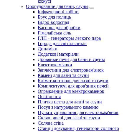
кожусі
Оборудование для бани, сауны
Інфрачервоні кабіни
Брус для полиць
Відро-водоспад
Вагонка для обробки
Гімалайська сіль
ГЛП - генераторы легкого пара
Города для світильників
Динаміки
Додаткові матеріали
Дровяные печи для бани и сауны
Електрокам'янки
Запчастини для електрокам'янок
Камені для лазні та сауни
Клімат-контроль для лазні та сауни
Комплектуючі для дров'яних печей
Ограждение для электрокаменок
Освітлення
Плитка цегла для лазні та сауни
Посуд з натурального каменю
Пульти управління для електрокам'янок
Скляні двері для лазні та сауни
Соляна стіна
Станції дозування, генератори соляного