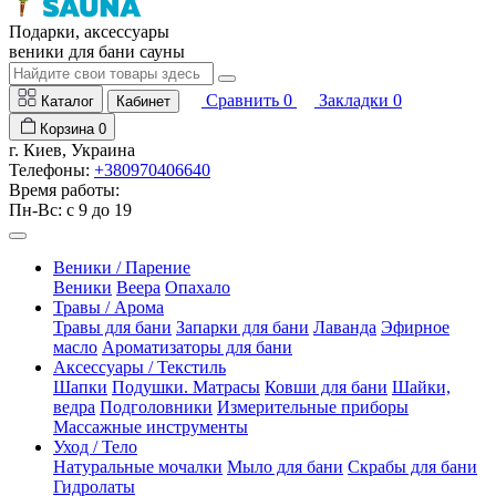
Подарки, аксессуары
веники для бани сауны
Сравнить
0
Закладки
0
Каталог
Кабинет
Корзина
0
г. Киев, Украина
Телефоны:
+380970406640
Время работы:
Пн-Вс: с 9 до 19
Веники / Парение
Веники
Веера
Опахало
Травы / Арома
Травы для бани
Запарки для бани
Лаванда
Эфирное
масло
Ароматизаторы для бани
Аксессуары / Текстиль
Шапки
Подушки. Матрасы
Ковши для бани
Шайки,
ведра
Подголовники
Измерительные приборы
Массажные инструменты
Уход / Тело
Натуральные мочалки
Мыло для бани
Скрабы для бани
Гидролаты