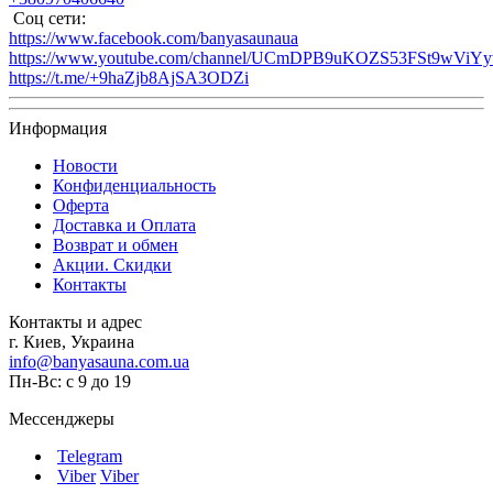
Соц сети:
https://www.facebook.com/banyasaunaua
https://www.youtube.com/channel/UCmDPB9uKOZS53FSt9wViY
https://t.me/+9haZjb8AjSA3ODZi
Информация
Новости
Конфиденциальность
Оферта
Доставка и Оплата
Возврат и обмен
Акции. Скидки
Контакты
Контакты и адрес
г. Киев, Украина
info@banyasauna.com.ua
Пн-Вс: с 9 до 19
Мессенджеры
Telegram
Viber
Viber