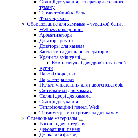
Станції дозування, генератори соляного
туману
Термостойкий кабель
Фольга, скотч
Оборудование для хаммама – турецкой бани
Wellness обладнання
Ароматизатори
Дозатор ароматів
Дозаторы для хамама
Запчастини для парогенераторів
Крани та змішувачі
Комплектуючі для дров'яних печей
Курни
Парові Форсунки
Парогенератори
Пульти управління для парогенераторів
Світильники для хамаму
Скляні двері для хамама
Станції дозування
Теплоізоляційні панелі Wedi
Термометры и гигрометры для хамама
Отделочные материалы
Вагонка для інтер'єру
Декоративні панелі
Дошка для фасаду