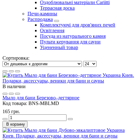
Оздоблювальні матеріали Cariitti
Террасная доска
Печи-камины
Распродажа
Комплектуючі для дров'яних печей
Освітлення
Посуда из натурального камня
Пульти керування для сауни
Уцененный товар
Сортировка:
В наличии
Мыло для бани Березово–дегтярное
Код товара:
BNS-MBLMD
165 грн.
В корзину