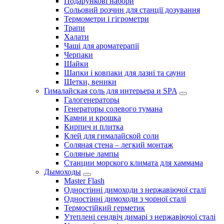
Подарункові набори
Сольовий розчин для станції дозування
Термометри і гігрометри
Трапи
Халати
Чаші для ароматерапії
Черпаки
Шайки
Шапки і ковпаки для лазні та сауни
Щетки, веники
Гималайская соль для интерьера и SPA
Галогенераторы
Генераторы солевого тумана
Камни и крошка
Кирпич и плитка
Клей для гималайской соли
Соляная стена – легкий монтаж
Соляные лампы
Станции морского климата для хаммама
Дымоходы
Master Flash
Одностінні димоходи з нержавіючої сталі
Одностінні димоходи з чорної сталі
Термостійкий герметик
Утеплені сендвіч димарі з нержавіючої сталі