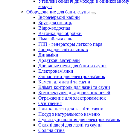
Утеплені сендвіч димоходи в оцинкованому
кожусі
Оборудование для бани, сауны
Інфрачервоні кабіни
Брус для полиць
Відро-водоспад
Вагонка для обробки
Гімалайська сіль
ГЛП - генераторы легкого пара
Города для світильників
Динаміки
Додаткові матеріали
Дровяные печи для бани и сауны
Електрокам'янки
Запчастини для електрокам'янок
Камені для лазні та сауни
Клімат-контроль для лазні та сауни
Комплектуючі для дров'яних печей
Ограждение для электрокаменок
Освітлення
Плитка цегла для лазні та сауни
Посуд з натурального каменю
Пульти управління для електрокам'янок
Скляні двері для лазні та сауни
Соляна стіна