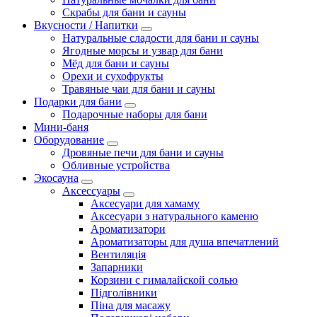
Скрабы для бани и сауны
Вкусности / Напитки
Натуральные сладости для бани и сауны
Ягодные морсы и узвар для бани
Мёд для бани и сауны
Орехи и сухофрукты
Травяные чаи для бани и сауны
Подарки для бани
Подарочные наборы для бани
Мини-баня
Оборудование
Дровяные печи для бани и сауны
Обливные устройства
Экосауна
Аксессуары
Аксесуари для хамаму
Аксесуари з натурального каменю
Ароматизатори
Ароматизаторы для душа впечатлений
Вентиляція
Запарники
Корзини с гималайской солью
Підголівники
Піна для масажу