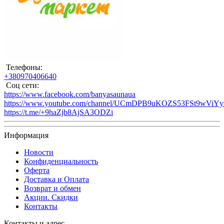
Телефоны:
+380970406640
Соц сети:
https://www.facebook.com/banyasaunaua
https://www.youtube.com/channel/UCmDPB9uKOZS53FSt9wViY
https://t.me/+9haZjb8AjSA3ODZi
Информация
Новости
Конфиденциальность
Оферта
Доставка и Оплата
Возврат и обмен
Акции. Скидки
Контакты
Контакты и адрес