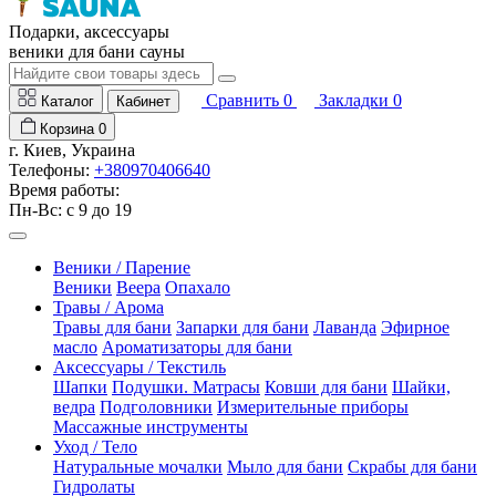
Подарки, аксессуары
веники для бани сауны
Сравнить
0
Закладки
0
Каталог
Кабинет
Корзина
0
г. Киев, Украина
Телефоны:
+380970406640
Время работы:
Пн-Вс: с 9 до 19
Веники / Парение
Веники
Веера
Опахало
Травы / Арома
Травы для бани
Запарки для бани
Лаванда
Эфирное
масло
Ароматизаторы для бани
Аксессуары / Текстиль
Шапки
Подушки. Матрасы
Ковши для бани
Шайки,
ведра
Подголовники
Измерительные приборы
Массажные инструменты
Уход / Тело
Натуральные мочалки
Мыло для бани
Скрабы для бани
Гидролаты