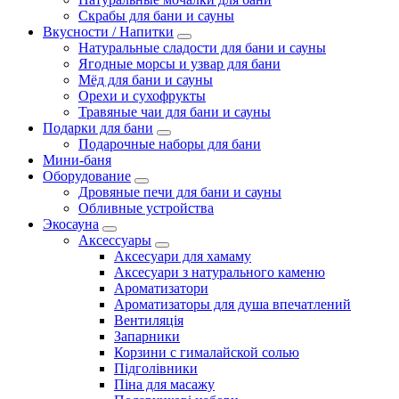
Скрабы для бани и сауны
Вкусности / Напитки
Натуральные сладости для бани и сауны
Ягодные морсы и узвар для бани
Мёд для бани и сауны
Орехи и сухофрукты
Травяные чаи для бани и сауны
Подарки для бани
Подарочные наборы для бани
Мини-баня
Оборудование
Дровяные печи для бани и сауны
Обливные устройства
Экосауна
Аксессуары
Аксесуари для хамаму
Аксесуари з натурального каменю
Ароматизатори
Ароматизаторы для душа впечатлений
Вентиляція
Запарники
Корзини с гималайской солью
Підголівники
Піна для масажу