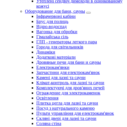
Утеплені сендвіч димоходи в оцинкованому
кожусі
Оборудование для бани, сауны
Інфрачервоні кабіни
Брус для полиць
Відро-водоспад
Вагонка для обробки
Гімалайська сіль
ГЛП - генераторы легкого пара
Города для світильників
Динаміки
Додаткові матеріали
Дровяные печи для бани и сауны
Електрокам'янки
Запчастини для електрокам'янок
Камені для лазні та сауни
Клімат-контроль для лазні та сауни
Комплектуючі для дров'яних печей
Ограждение для электрокаменок
Освітлення
Плитка цегла для лазні та сауни
Посуд з натурального каменю
Пульти управління для електрокам'янок
Скляні двері для лазні та сауни
Соляна стіна