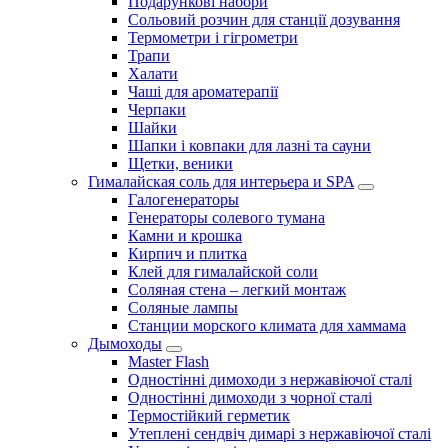
Подарункові набори
Сольовий розчин для станції дозування
Термометри і гігрометри
Трапи
Халати
Чаші для ароматерапії
Черпаки
Шайки
Шапки і ковпаки для лазні та сауни
Щетки, веники
Гималайская соль для интерьера и SPA
Галогенераторы
Генераторы солевого тумана
Камни и крошка
Кирпич и плитка
Клей для гималайской соли
Соляная стена – легкий монтаж
Соляные лампы
Станции морского климата для хаммама
Дымоходы
Master Flash
Одностінні димоходи з нержавіючої сталі
Одностінні димоходи з чорної сталі
Термостійкий герметик
Утеплені сендвіч димарі з нержавіючої сталі