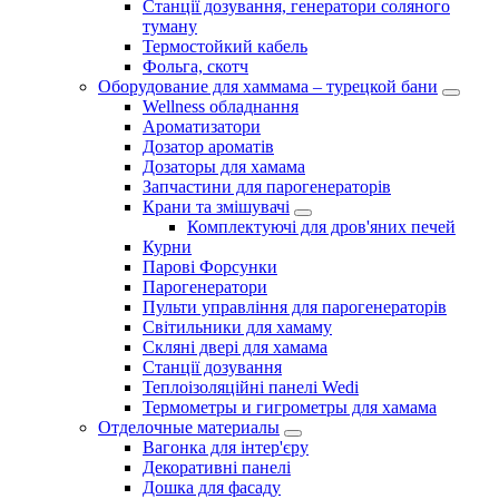
Станції дозування, генератори соляного
туману
Термостойкий кабель
Фольга, скотч
Оборудование для хаммама – турецкой бани
Wellness обладнання
Ароматизатори
Дозатор ароматів
Дозаторы для хамама
Запчастини для парогенераторів
Крани та змішувачі
Комплектуючі для дров'яних печей
Курни
Парові Форсунки
Парогенератори
Пульти управління для парогенераторів
Світильники для хамаму
Скляні двері для хамама
Станції дозування
Теплоізоляційні панелі Wedi
Термометры и гигрометры для хамама
Отделочные материалы
Вагонка для інтер'єру
Декоративні панелі
Дошка для фасаду