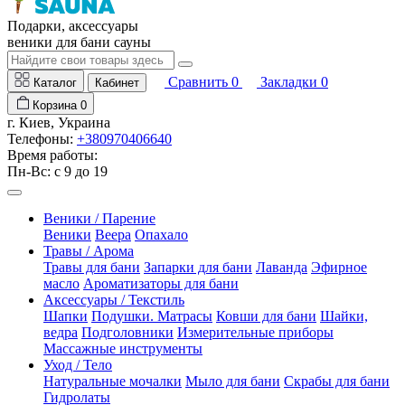
Подарки, аксессуары
веники для бани сауны
Сравнить
0
Закладки
0
Каталог
Кабинет
Корзина
0
г. Киев, Украина
Телефоны:
+380970406640
Время работы:
Пн-Вс: с 9 до 19
Веники / Парение
Веники
Веера
Опахало
Травы / Арома
Травы для бани
Запарки для бани
Лаванда
Эфирное
масло
Ароматизаторы для бани
Аксессуары / Текстиль
Шапки
Подушки. Матрасы
Ковши для бани
Шайки,
ведра
Подголовники
Измерительные приборы
Массажные инструменты
Уход / Тело
Натуральные мочалки
Мыло для бани
Скрабы для бани
Гидролаты