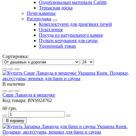
Оздоблювальні матеріали Cariitti
Террасная доска
Печи-камины
Распродажа
Комплектуючі для дров'яних печей
Освітлення
Посуда из натурального камня
Пульти керування для сауни
Уцененный товар
Сортировка:
В наличии
Саше Лаванда в мешочке
Код товара:
BNS924762
60 грн.
В корзину