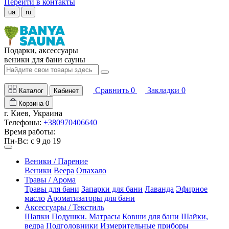
Перейти в контакты
ua
ru
Подарки, аксессуары
веники для бани сауны
Сравнить
0
Закладки
0
Каталог
Кабинет
Корзина
0
г. Киев, Украина
Телефоны:
+380970406640
Время работы:
Пн-Вс: с 9 до 19
Веники / Парение
Веники
Веера
Опахало
Травы / Арома
Травы для бани
Запарки для бани
Лаванда
Эфирное
масло
Ароматизаторы для бани
Аксессуары / Текстиль
Шапки
Подушки. Матрасы
Ковши для бани
Шайки,
ведра
Подголовники
Измерительные приборы