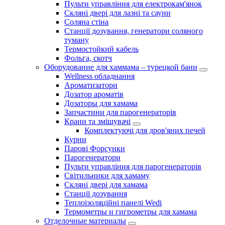
Пульти управління для електрокам'янок
Скляні двері для лазні та сауни
Соляна стіна
Станції дозування, генератори соляного
туману
Термостойкий кабель
Фольга, скотч
Оборудование для хаммама – турецкой бани
Wellness обладнання
Ароматизатори
Дозатор ароматів
Дозаторы для хамама
Запчастини для парогенераторів
Крани та змішувачі
Комплектуючі для дров'яних печей
Курни
Парові Форсунки
Парогенератори
Пульти управління для парогенераторів
Світильники для хамаму
Скляні двері для хамама
Станції дозування
Теплоізоляційні панелі Wedi
Термометры и гигрометры для хамама
Отделочные материалы