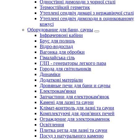
Одностінні димоходи з чорної сталі
Термостійкий герметик
Утеплені сендвіч димарі з нержавіючої сталі
Утеплені сендвіч димоходи в оцинкованому
кожусі
Оборудование для бани, сауны
Інфрачервоні кабіни
Брус для полиць
Відро-водоспад
Вагонка для обробки
Гімалайська сіль
ГЛП - генераторы легкого пара
Города для світильників
Динаміки
Додаткові матеріали
Дровяные печи для бани и сауны
Електрокам'янки
Запчастини для електрокам'янок
Камені для лазні та сауни
Клімат-контроль для лазні та сауни
Комплектуючі для дров'яних печей
Ограждение для электрокаменок
Освітлення
Плитка цегла для лазні та сауни
Посуд з натурального каменю