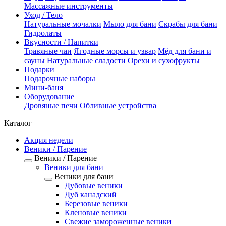
Массажные инструменты
Уход / Тело
Натуральные мочалки
Мыло для бани
Скрабы для бани
Гидролаты
Вкусности / Напитки
Травяные чаи
Ягодные морсы и узвар
Мёд для бани и
сауны
Натуральные сладости
Орехи и сухофрукты
Подарки
Подарочные наборы
Мини-баня
Оборудование
Дровяные печи
Обливные устройства
Каталог
Акция недели
Веники / Парение
Веники / Парение
Веники для бани
Веники для бани
Дубовые веники
Дуб канадский
Березовые веники
Кленовые веники
Свежие замороженные веники