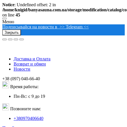
Notice
: Undefined offset: 2 in
/home/knigid/banyasauna.com.ua/storage/modification/catalog/con
on line
45
Меню
Подписывайся на новости в >> Telegram <<
Закрыть
Доставка и Оплата
Возврат и обмен
Новости
+38 (097) 040-66-40
Время работы:
Пн-Вс: с 9 до 19
Позвоните нам:
+380970406640