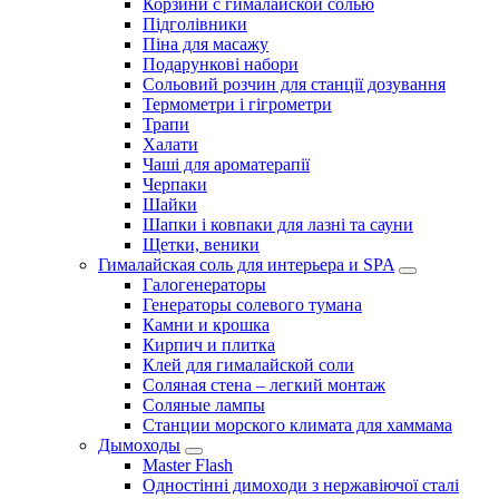
Корзини с гималайской солью
Підголівники
Піна для масажу
Подарункові набори
Сольовий розчин для станції дозування
Термометри і гігрометри
Трапи
Халати
Чаші для ароматерапії
Черпаки
Шайки
Шапки і ковпаки для лазні та сауни
Щетки, веники
Гималайская соль для интерьера и SPA
Галогенераторы
Генераторы солевого тумана
Камни и крошка
Кирпич и плитка
Клей для гималайской соли
Соляная стена – легкий монтаж
Соляные лампы
Станции морского климата для хаммама
Дымоходы
Master Flash
Одностінні димоходи з нержавіючої сталі