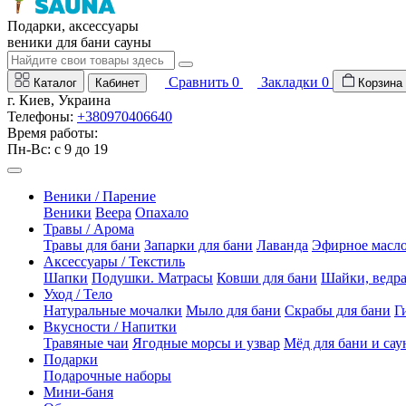
Подарки, аксессуары
веники для бани сауны
Сравнить
0
Закладки
0
Каталог
Кабинет
Корзина
г. Киев, Украина
Телефоны:
+380970406640
Время работы:
Пн-Вс: с 9 до 19
Веники / Парение
Веники
Веера
Опахало
Травы / Арома
Травы для бани
Запарки для бани
Лаванда
Эфирное масл
Аксессуары / Текстиль
Шапки
Подушки. Матрасы
Ковши для бани
Шайки, ведр
Уход / Тело
Натуральные мочалки
Мыло для бани
Скрабы для бани
Г
Вкусности / Напитки
Травяные чаи
Ягодные морсы и узвар
Мёд для бани и са
Подарки
Подарочные наборы
Мини-баня