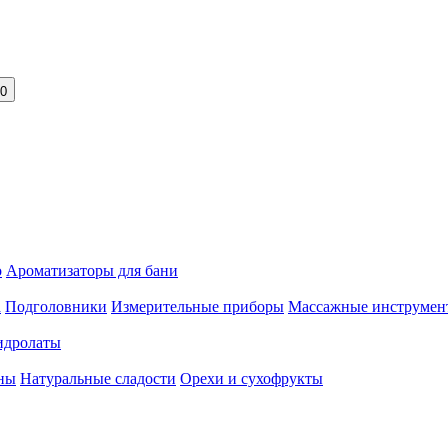
0
о
Ароматизаторы для бани
а
Подголовники
Измерительные приборы
Массажные инструмен
идролаты
уны
Натуральные сладости
Орехи и сухофрукты