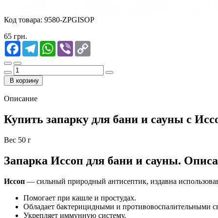
Код товара:
9580-ZPGISOP
65 грн.
Facebook
Telegram
WhatsApp
Viber
Copy
Link
В корзину
Описание
Купить запарку для бани и сауны с Исс
Вес 50 г
Запарка Иссоп для бани и сауны. Описа
Иссоп
— сильный природный антисептик, издавна использова
Помогает при кашле и простудах.
Обладает бактерицидными и противовоспалительными с
Укрепляет иммунную систему.