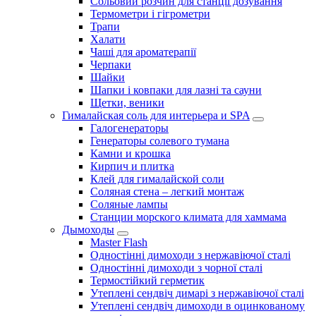
Сольовий розчин для станції дозування
Термометри і гігрометри
Трапи
Халати
Чаші для ароматерапії
Черпаки
Шайки
Шапки і ковпаки для лазні та сауни
Щетки, веники
Гималайская соль для интерьера и SPA
Галогенераторы
Генераторы солевого тумана
Камни и крошка
Кирпич и плитка
Клей для гималайской соли
Соляная стена – легкий монтаж
Соляные лампы
Станции морского климата для хаммама
Дымоходы
Master Flash
Одностінні димоходи з нержавіючої сталі
Одностінні димоходи з чорної сталі
Термостійкий герметик
Утеплені сендвіч димарі з нержавіючої сталі
Утеплені сендвіч димоходи в оцинкованому