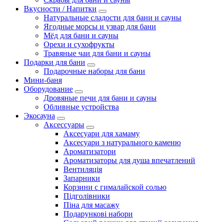
Вкусности / Напитки
Натуральные сладости для бани и сауны
Ягодные морсы и узвар для бани
Мёд для бани и сауны
Орехи и сухофрукты
Травяные чаи для бани и сауны
Подарки для бани
Подарочные наборы для бани
Мини-баня
Оборудование
Дровяные печи для бани и сауны
Обливные устройства
Экосауна
Аксессуары
Аксесуари для хамаму
Аксесуари з натурального каменю
Ароматизатори
Ароматизаторы для душа впечатлений
Вентиляція
Запарники
Корзини с гималайской солью
Підголівники
Піна для масажу
Подарункові набори