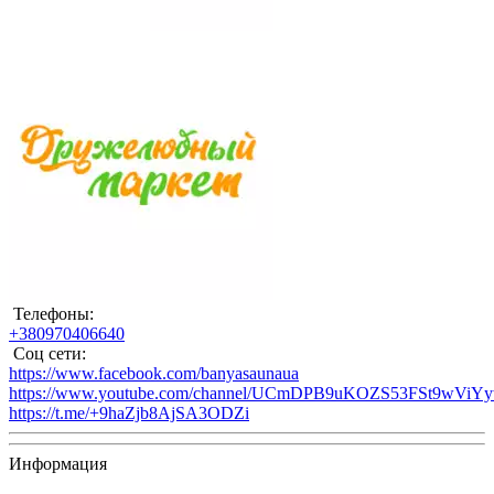
Телефоны:
+380970406640
Соц сети:
https://www.facebook.com/banyasaunaua
https://www.youtube.com/channel/UCmDPB9uKOZS53FSt9wViY
https://t.me/+9haZjb8AjSA3ODZi
Информация