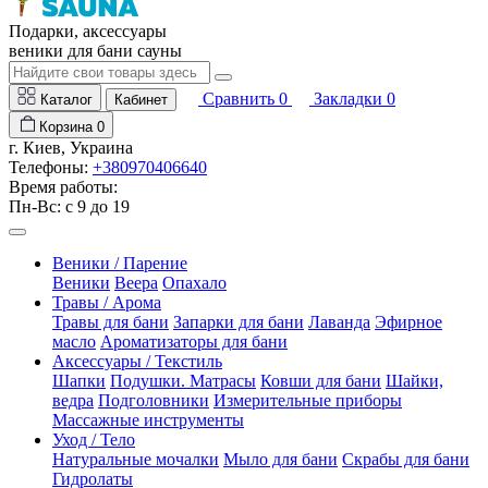
Подарки, аксессуары
веники для бани сауны
Сравнить
0
Закладки
0
Каталог
Кабинет
Корзина
0
г. Киев, Украина
Телефоны:
+380970406640
Время работы:
Пн-Вс: с 9 до 19
Веники / Парение
Веники
Веера
Опахало
Травы / Арома
Травы для бани
Запарки для бани
Лаванда
Эфирное
масло
Ароматизаторы для бани
Аксессуары / Текстиль
Шапки
Подушки. Матрасы
Ковши для бани
Шайки,
ведра
Подголовники
Измерительные приборы
Массажные инструменты
Уход / Тело
Натуральные мочалки
Мыло для бани
Скрабы для бани
Гидролаты