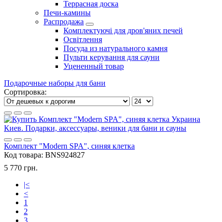
Террасная доска
Печи-камины
Распродажа
Комплектуючі для дров'яних печей
Освітлення
Посуда из натурального камня
Пульти керування для сауни
Уцененный товар
Подарочные наборы для бани
Сортировка:
Комплект "Modern SPA", синяя клетка
Код товара:
BNS924827
5 770 грн.
|<
<
1
2
3