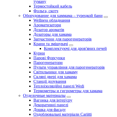
туману
Термостойкий кабель
Фольга, скотч
Оборудование для хаммама – турецкой бани
Wellness обладнання
Ароматизатори
Дозатор ароматів
Дозаторы для хамама
Запчастини для парогенераторів
Крани та змішувачі
Комплектуючі для дров'яних печей
Курни
Парові Форсунки
Парогенератори
Пульти управління для парогенераторів
Світильники для хамаму
Скляні двері для хамама
Станції дозування
Теплоізоляційні панелі Wedi
Термометры и гигрометры для хамама
Отделочные материалы
Вагонка для інтер'єру
Декоративні панелі
Дошка для фасаду
Оздоблювальні матеріали Cariitti