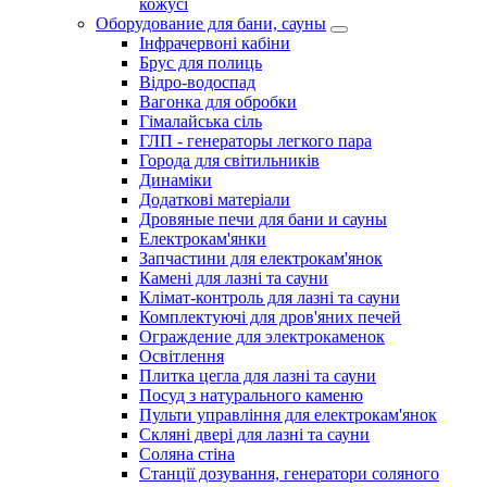
кожусі
Оборудование для бани, сауны
Інфрачервоні кабіни
Брус для полиць
Відро-водоспад
Вагонка для обробки
Гімалайська сіль
ГЛП - генераторы легкого пара
Города для світильників
Динаміки
Додаткові матеріали
Дровяные печи для бани и сауны
Електрокам'янки
Запчастини для електрокам'янок
Камені для лазні та сауни
Клімат-контроль для лазні та сауни
Комплектуючі для дров'яних печей
Ограждение для электрокаменок
Освітлення
Плитка цегла для лазні та сауни
Посуд з натурального каменю
Пульти управління для електрокам'янок
Скляні двері для лазні та сауни
Соляна стіна
Станції дозування, генератори соляного