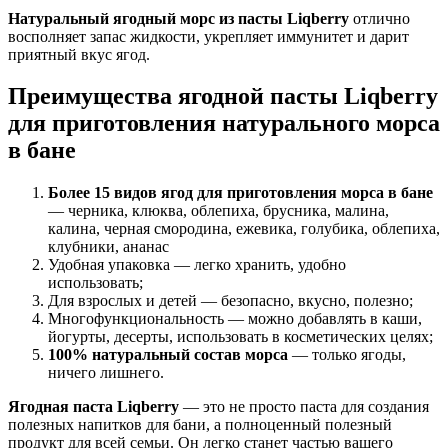
Натуральный ягодный морс из пасты Liqberry
отлично
восполняет запас жидкости, укрепляет иммунитет и дарит
приятный вкус ягод.
Преимущества ягодной пасты Liqberry
для приготовления натурального морса
в бане
Более 15 видов ягод для приготовления морса в бане
— черника, клюква, облепиха, брусника, малина,
калина, черная смородина, ежевика, голубика, облепиха,
клубники, ананас
Удобная упаковка — легко хранить, удобно
использовать;
Для взрослых и детей — безопасно, вкусно, полезно;
Многофункциональность — можно добавлять в каши,
йогурты, десерты, использовать в косметических целях;
100% натуральный состав морса
— только ягоды,
ничего лишнего.
Ягодная паста Liqberry
— это не просто паста для создания
полезных напитков для бани, а полноценный полезный
продукт для всей семьи. Он легко станет частью вашего