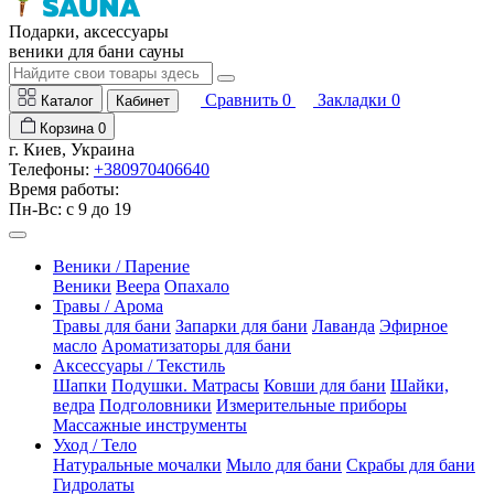
Подарки, аксессуары
веники для бани сауны
Сравнить
0
Закладки
0
Каталог
Кабинет
Корзина
0
г. Киев, Украина
Телефоны:
+380970406640
Время работы:
Пн-Вс: с 9 до 19
Веники / Парение
Веники
Веера
Опахало
Травы / Арома
Травы для бани
Запарки для бани
Лаванда
Эфирное
масло
Ароматизаторы для бани
Аксессуары / Текстиль
Шапки
Подушки. Матрасы
Ковши для бани
Шайки,
ведра
Подголовники
Измерительные приборы
Массажные инструменты
Уход / Тело
Натуральные мочалки
Мыло для бани
Скрабы для бани
Гидролаты