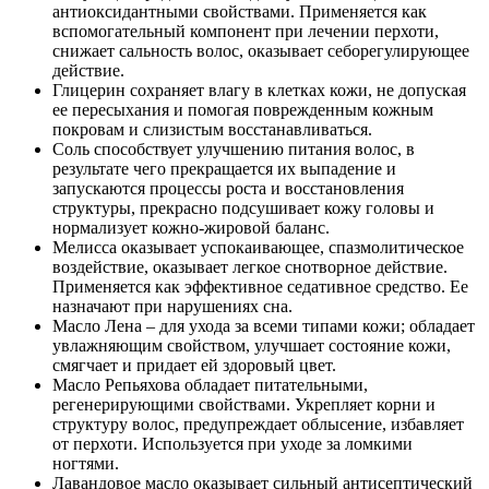
антиоксидантными свойствами. Применяется как
вспомогательный компонент при лечении перхоти,
снижает сальность волос, оказывает себорегулирующее
действие.
Глицерин сохраняет влагу в клетках кожи, не допуская
ее пересыхания и помогая поврежденным кожным
покровам и слизистым восстанавливаться.
Соль способствует улучшению питания волос, в
результате чего прекращается их выпадение и
запускаются процессы роста и восстановления
структуры, прекрасно подсушивает кожу головы и
нормализует кожно-жировой баланс.
Мелисса оказывает успокаивающее, спазмолитическое
воздействие, оказывает легкое снотворное действие.
Применяется как эффективное седативное средство. Ее
назначают при нарушениях сна.
Масло Лена – для ухода за всеми типами кожи; обладает
увлажняющим свойством, улучшает состояние кожи,
смягчает и придает ей здоровый цвет.
Масло Репьяхова обладает питательными,
регенерирующими свойствами. Укрепляет корни и
структуру волос, предупреждает облысение, избавляет
от перхоти. Используется при уходе за ломкими
ногтями.
Лавандовое масло оказывает сильный антисептический