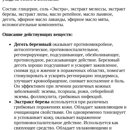
Состав: глицерин, соль «Экстра», экстракт мелиссы, экстракт
березы, экстракт липы, масло репейное, масло льняное,
деготь, эфирное масло лаванды, эфирное масло мяты,
вспомогательные компоненты.
Описание действующих веществ:
Деготь березовый
оказывает противомикробное,
антисептическое, противовоспалительное,
регенерирующее, подсушивающее, обезболивающее,
противозудное, рассасывающее действие. Березовый
деготь хорошо подсушивает и ускоряет заживление,
снимая зуд и жжение в пораженных областях, помогает
стимулировать и ускорять регенерацию эпидермиса,
улучшает кровообращение, снимает воспаление и боль.
Он эффективен при лечении различных кожных
заболеваний: экземы, псориаза, рожи, себорейной
экземы, фолликулита, грибковых инфекций.
Экстракт березы
используется при различных
грибковых поражениях кожи. Обладает заживляющим и
очищающим свойствами. Он одновременно тонизирует
и успокаивает кожу, оказывает выраженное
противовоспалительное действие. Используется как
связующее средство. Обладает увлажняющими и