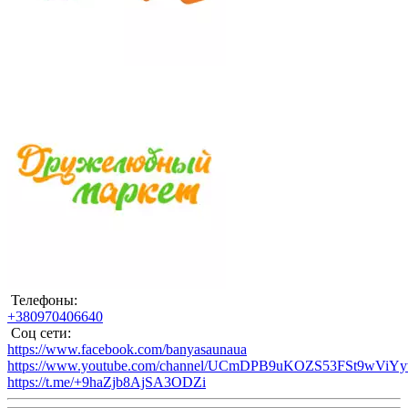
Телефоны:
+380970406640
Соц сети:
https://www.facebook.com/banyasaunaua
https://www.youtube.com/channel/UCmDPB9uKOZS53FSt9wViY
https://t.me/+9haZjb8AjSA3ODZi