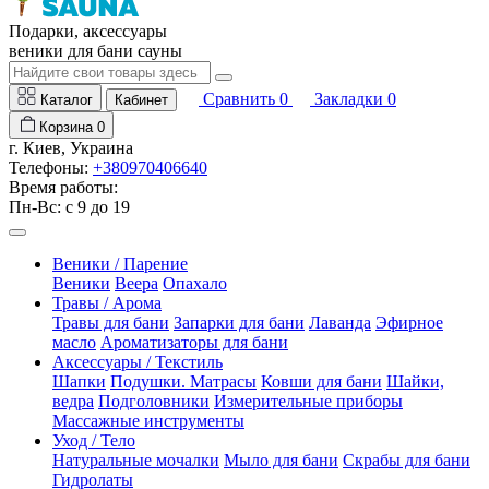
Подарки, аксессуары
веники для бани сауны
Сравнить
0
Закладки
0
Каталог
Кабинет
Корзина
0
г. Киев, Украина
Телефоны:
+380970406640
Время работы:
Пн-Вс: с 9 до 19
Веники / Парение
Веники
Веера
Опахало
Травы / Арома
Травы для бани
Запарки для бани
Лаванда
Эфирное
масло
Ароматизаторы для бани
Аксессуары / Текстиль
Шапки
Подушки. Матрасы
Ковши для бани
Шайки,
ведра
Подголовники
Измерительные приборы
Массажные инструменты
Уход / Тело
Натуральные мочалки
Мыло для бани
Скрабы для бани
Гидролаты