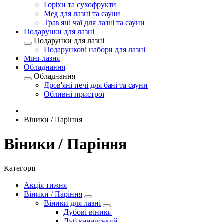
Горіхи та сухофрукти
Мед для лазні та сауни
Трав'яні чаї для лазні та сауни
Подарунки для лазні
Подарунки для лазні
Подарункові набори для лазні
Міні-лазня
Обладнання
Обладнання
Дров'яні печі для бані та сауни
Обливні пристрої
Віники / Паріння
Віники / Паріння
Категорії
Акція тижня
Віники / Паріння
Віники для лазні
Дубові віники
Дуб канадський