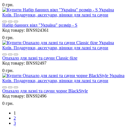
0 грн.
Набір банних віял "Україна" розмір - S
Код товару:
BNS924361
0 грн.
Опахало для лазні та сауни Classic біле
Код товару:
BNS92497
0 грн.
Опахало для лазні та сауни чорне BlackStyle
Код товару:
BNS92496
0 грн.
1
2
3