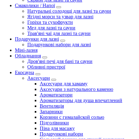
Смаколики / Напої
Натуральні солодощі для лазні та сауни
Ягідні морси та узвар для лазні
Горіхи та сухофрукти
Мед для лазні та сауни
Трав'яні чаї для лазні та сауни
Подарунки для лазні
Подарункові набори для лазні
Міні-лазня
Обладнання
Дров'яні печі для бані та сауни
Обливні пристрої
Екосауна
Аксесуари
Аксесуари для хамаму
Аксесуари з натурального каменю
Ароматизатори
Ароматизаторы для душа впечатлений
Вентиляція
Запарники
Корзини с гималайской солью
Підголівники
Піна для масажу
Подарункові набори