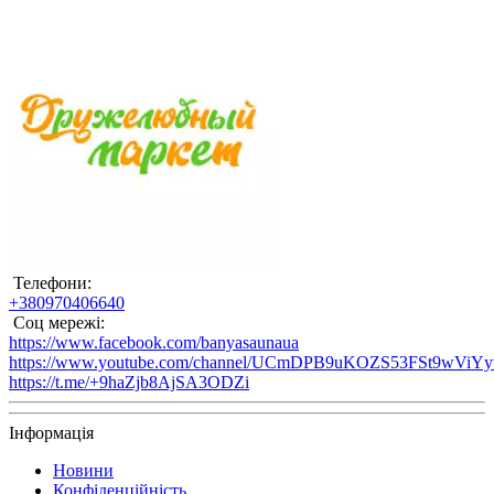
Телефони:
+380970406640
Соц мережі:
https://www.facebook.com/banyasaunaua
https://www.youtube.com/channel/UCmDPB9uKOZS53FSt9wViY
https://t.me/+9haZjb8AjSA3ODZi
Інформація
Новини
Конфіденційність