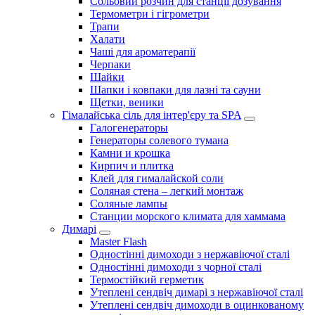
Сольовий розчин для станції дозування
Термометри і гігрометри
Трапи
Халати
Чаші для ароматерапії
Черпаки
Шайки
Шапки і ковпаки для лазні та сауни
Щетки, веники
Гімалайська сіль для інтер'єру та SPA
Галогенераторы
Генераторы солевого тумана
Камни и крошка
Кирпич и плитка
Клей для гималайской соли
Соляная стена – легкий монтаж
Соляные лампы
Станции морского климата для хаммама
Димарі
Master Flash
Одностінні димоходи з нержавіючої сталі
Одностінні димоходи з чорної сталі
Термостійкий герметик
Утеплені сендвіч димарі з нержавіючої сталі
Утеплені сендвіч димоходи в оцинкованому