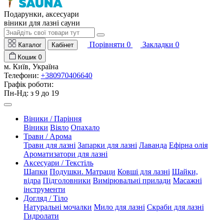
Подарунки, аксесуари
віники для лазні сауни
Порівняти
0
Закладки
0
Каталог
Кабінет
Кошик
0
м. Київ, Україна
Телефони:
+380970406640
Графік роботи:
Пн-Нд: з 9 до 19
Віники / Паріння
Віники
Віяло
Опахало
Трави / Арома
Трави для лазні
Запарки для лазні
Лаванда
Ефірна олія
Ароматизатори для лазні
Аксесуари / Текстіль
Шапки
Подушки. Матраци
Ковші для лазні
Шайки,
відра
Підголовники
Вимірювальні прилади
Масажні
інструменти
Догляд / Тіло
Натуральні мочалки
Мило для лазні
Скраби для лазні
Гидролати