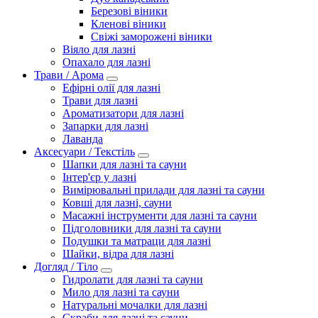
Березові віники
Кленові віники
Свіжі заморожені віники
Віяло для лазні
Опахало для лазні
Трави / Арома
Ефірні олії для лазні
Трави для лазні
Ароматизатори для лазні
Запарки для лазні
Лаванда
Аксесуари / Текстіль
Шапки для лазні та сауни
Інтер'єр у лазні
Вимірювальні прилади для лазні та сауни
Ковші для лазні, сауни
Масажні інструменти для лазні та сауни
Підголовники для лазні та сауни
Подушки та матраци для лазні
Шайки, відра для лазні
Догляд / Тіло
Гидролати для лазні та сауни
Мило для лазні та сауни
Натуральні мочалки для лазні
Скраби для лазні та сауни