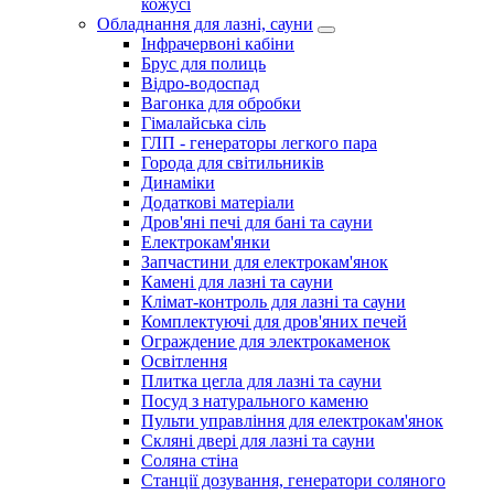
кожусі
Обладнання для лазні, сауни
Інфрачервоні кабіни
Брус для полиць
Відро-водоспад
Вагонка для обробки
Гімалайська сіль
ГЛП - генераторы легкого пара
Города для світильників
Динаміки
Додаткові матеріали
Дров'яні печі для бані та сауни
Електрокам'янки
Запчастини для електрокам'янок
Камені для лазні та сауни
Клімат-контроль для лазні та сауни
Комплектуючі для дров'яних печей
Ограждение для электрокаменок
Освітлення
Плитка цегла для лазні та сауни
Посуд з натурального каменю
Пульти управління для електрокам'янок
Скляні двері для лазні та сауни
Соляна стіна
Станції дозування, генератори соляного