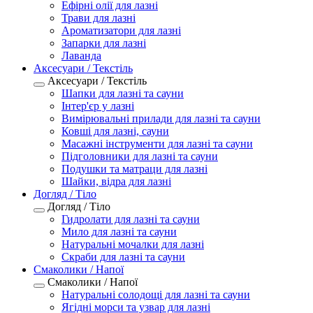
Ефірні олії для лазні
Трави для лазні
Ароматизатори для лазні
Запарки для лазні
Лаванда
Аксесуари / Текстіль
Аксесуари / Текстіль
Шапки для лазні та сауни
Інтер'єр у лазні
Вимірювальні прилади для лазні та сауни
Ковші для лазні, сауни
Масажні інструменти для лазні та сауни
Підголовники для лазні та сауни
Подушки та матраци для лазні
Шайки, відра для лазні
Догляд / Тіло
Догляд / Тіло
Гидролати для лазні та сауни
Мило для лазні та сауни
Натуральні мочалки для лазні
Скраби для лазні та сауни
Смаколики / Напої
Смаколики / Напої
Натуральні солодощі для лазні та сауни
Ягідні морси та узвар для лазні