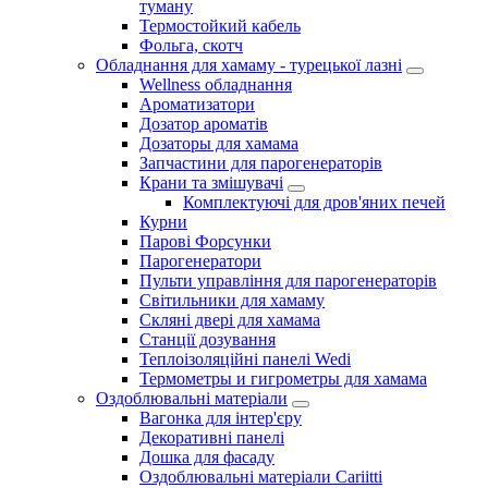
туману
Термостойкий кабель
Фольга, скотч
Обладнання для хамаму - турецької лазні
Wellness обладнання
Ароматизатори
Дозатор ароматів
Дозаторы для хамама
Запчастини для парогенераторів
Крани та змішувачі
Комплектуючі для дров'яних печей
Курни
Парові Форсунки
Парогенератори
Пульти управління для парогенераторів
Світильники для хамаму
Скляні двері для хамама
Станції дозування
Теплоізоляційні панелі Wedi
Термометры и гигрометры для хамама
Оздоблювальні матеріали
Вагонка для інтер'єру
Декоративні панелі
Дошка для фасаду
Оздоблювальні матеріали Cariitti