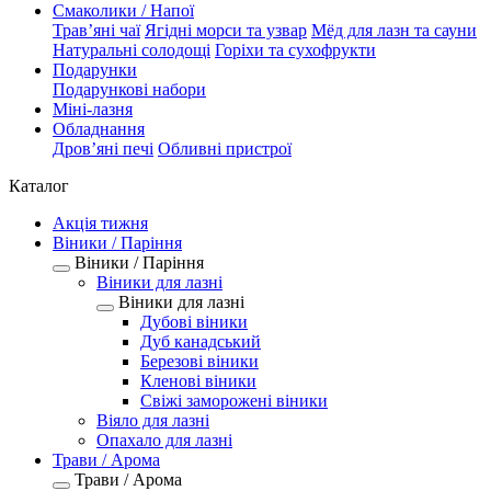
Смаколики / Напої
Трав’яні чаї
Ягідні морси та узвар
Мёд для лазн та сауни
Натуральні солодощі
Горіхи та сухофрукти
Подарунки
Подарункові набори
Міні-лазня
Обладнання
Дров’яні печі
Обливні пристрої
Каталог
Акція тижня
Віники / Паріння
Віники / Паріння
Віники для лазні
Віники для лазні
Дубові віники
Дуб канадський
Березові віники
Кленові віники
Свіжі заморожені віники
Віяло для лазні
Опахало для лазні
Трави / Арома
Трави / Арома