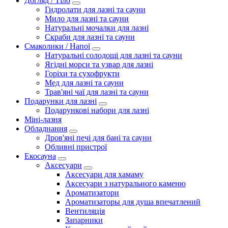
Догляд / Тіло
Гидролати для лазні та сауни
Мило для лазні та сауни
Натуральні мочалки для лазні
Скраби для лазні та сауни
Смаколики / Напої
Натуральні солодощі для лазні та сауни
Ягідні морси та узвар для лазні
Горіхи та сухофрукти
Мед для лазні та сауни
Трав'яні чаї для лазні та сауни
Подарунки для лазні
Подарункові набори для лазні
Міні-лазня
Обладнання
Дров'яні печі для бані та сауни
Обливні пристрої
Екосауна
Аксесуари
Аксесуари для хамаму
Аксесуари з натурального каменю
Ароматизатори
Ароматизаторы для душа впечатлений
Вентиляція
Запарники