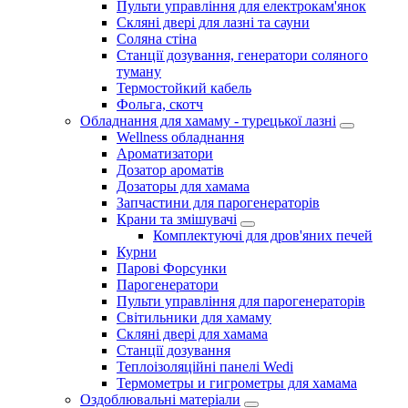
Пульти управління для електрокам'янок
Скляні двері для лазні та сауни
Соляна стіна
Станції дозування, генератори соляного
туману
Термостойкий кабель
Фольга, скотч
Обладнання для хамаму - турецької лазні
Wellness обладнання
Ароматизатори
Дозатор ароматів
Дозаторы для хамама
Запчастини для парогенераторів
Крани та змішувачі
Комплектуючі для дров'яних печей
Курни
Парові Форсунки
Парогенератори
Пульти управління для парогенераторів
Світильники для хамаму
Скляні двері для хамама
Станції дозування
Теплоізоляційні панелі Wedi
Термометры и гигрометры для хамама
Оздоблювальні матеріали