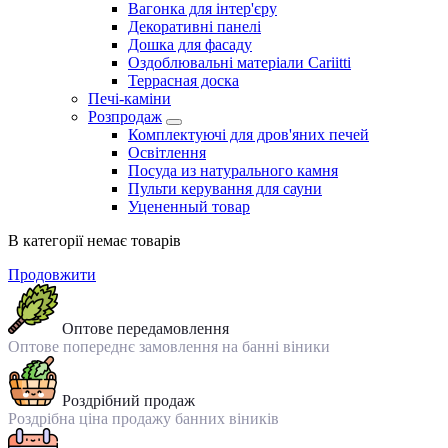
Вагонка для інтер'єру
Декоративні панелі
Дошка для фасаду
Оздоблювальні матеріали Cariitti
Террасная доска
Печі-каміни
Розпродаж
Комплектуючі для дров'яних печей
Освітлення
Посуда из натурального камня
Пульти керування для сауни
Уцененный товар
В категорії немає товарів
Продовжити
Оптове передамовлення
Оптове попереднє замовлення на банні віники
Роздрібний продаж
Роздрібна ціна продажу банних віників