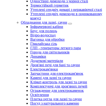
Одностінні димоходи з чорної сталі
Термостійкий герметик
Утеплені сендвіч димарі з нержавіючої сталі
Утеплені сендвіч димоходи в оцинкованому
кожусі
Обладнання для лазні, сауни
Інфрачервоні кабіни
Брус для полиць
Відро-водоспад
Вагонка для обробки
Гімалайська сіль
ГЛП - генераторы легкого пара
Города для світильників
Динаміки
Додаткові матеріали
Дров'яні печі для бані та сауни
Електрокам'янки
Запчастини для електрокам'янок
Камені для лазні та сауни
Клімат-контроль для лазні та сауни
Комплектуючі для дров'яних печей
Ограждение для электрокаменок
Освітлення
Плитка цегла для лазні та сауни
Посуд з натурального каменю