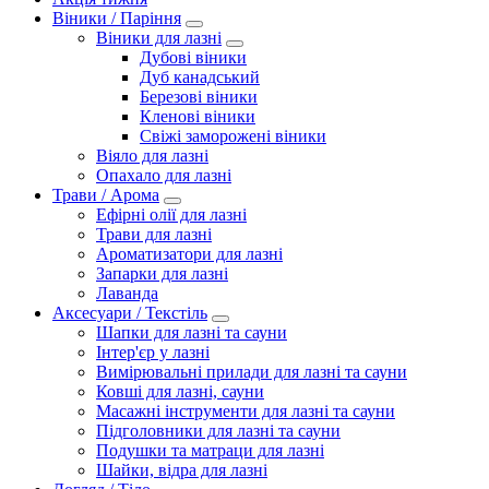
Віники / Паріння
Віники для лазні
Дубові віники
Дуб канадський
Березові віники
Кленові віники
Свіжі заморожені віники
Віяло для лазні
Опахало для лазні
Трави / Арома
Ефірні олії для лазні
Трави для лазні
Ароматизатори для лазні
Запарки для лазні
Лаванда
Аксесуари / Текстіль
Шапки для лазні та сауни
Інтер'єр у лазні
Вимірювальні прилади для лазні та сауни
Ковші для лазні, сауни
Масажні інструменти для лазні та сауни
Підголовники для лазні та сауни
Подушки та матраци для лазні
Шайки, відра для лазні