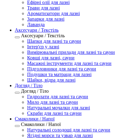
Ефірні олії для лазні
Трави для лазні
Ароматизатори для лазні
Запарки для лазні
Лаванда
Аксесуари / Текстіль
Аксесуари / Текстіль
Шапки для лазні та сауни
Інтер'єр у лазні
Вимірювальні прилади для лазні та сауни
Ковші для лазні, сауни
Масажні інструменти для лазні та сауни
Підголовники для лазні та сауни
Подушки та матраци для лазні
Шайки, відра для лазні
Догляд / Тіло
Догляд / Тіло
Гидролати для лазні та сауни
Мило для лазні та сауни
Натуральні мочалки для лазні
Скраби для лазні та сауни
Смаколики / Напої
Смаколики / Напої
Натуральні солодощі для лазні та сауни
Ягідні морси та узвар для лазні