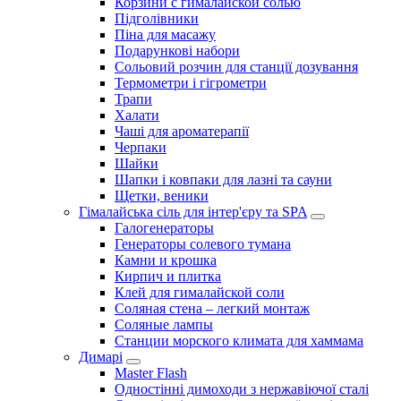
Корзини с гималайской солью
Підголівники
Піна для масажу
Подарункові набори
Сольовий розчин для станції дозування
Термометри і гігрометри
Трапи
Халати
Чаші для ароматерапії
Черпаки
Шайки
Шапки і ковпаки для лазні та сауни
Щетки, веники
Гімалайська сіль для інтер'єру та SPA
Галогенераторы
Генераторы солевого тумана
Камни и крошка
Кирпич и плитка
Клей для гималайской соли
Соляная стена – легкий монтаж
Соляные лампы
Станции морского климата для хаммама
Димарі
Master Flash
Одностінні димоходи з нержавіючої сталі