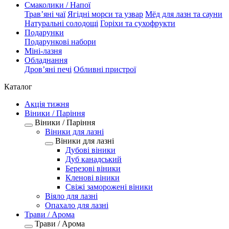
Смаколики / Напої
Трав’яні чаї
Ягідні морси та узвар
Мёд для лазн та сауни
Натуральні солодощі
Горіхи та сухофрукти
Подарунки
Подарункові набори
Міні-лазня
Обладнання
Дров’яні печі
Обливні пристрої
Каталог
Акція тижня
Віники / Паріння
Віники / Паріння
Віники для лазні
Віники для лазні
Дубові віники
Дуб канадський
Березові віники
Кленові віники
Свіжі заморожені віники
Віяло для лазні
Опахало для лазні
Трави / Арома
Трави / Арома