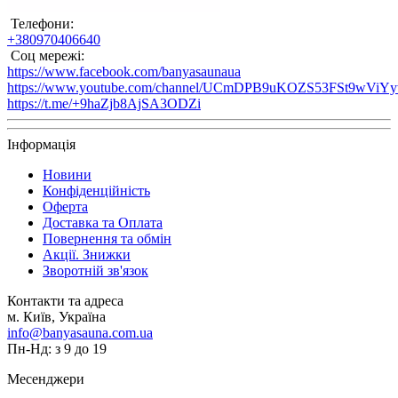
Телефони:
+380970406640
Соц мережі:
https://www.facebook.com/banyasaunaua
https://www.youtube.com/channel/UCmDPB9uKOZS53FSt9wViY
https://t.me/+9haZjb8AjSA3ODZi
Інформація
Новини
Конфіденційність
Оферта
Доставка та Оплата
Повернення та обмін
Акції. Знижки
Зворотній зв'язок
Контакти та адреса
м. Київ, Україна
info@banyasauna.com.ua
Пн-Нд: з 9 до 19
Месенджери