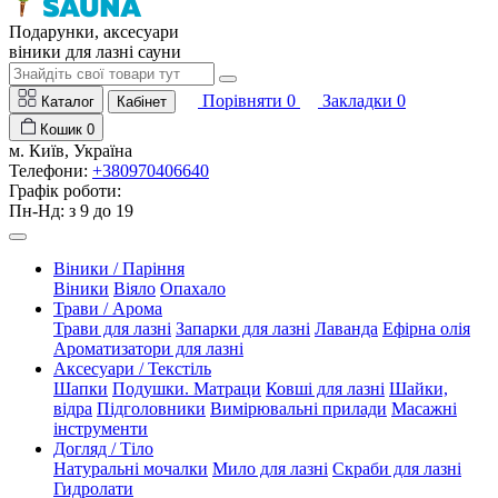
Подарунки, аксесуари
віники для лазні сауни
Порівняти
0
Закладки
0
Каталог
Кабінет
Кошик
0
м. Київ, Україна
Телефони:
+380970406640
Графік роботи:
Пн-Нд: з 9 до 19
Віники / Паріння
Віники
Віяло
Опахало
Трави / Арома
Трави для лазні
Запарки для лазні
Лаванда
Ефірна олія
Ароматизатори для лазні
Аксесуари / Текстіль
Шапки
Подушки. Матраци
Ковші для лазні
Шайки,
відра
Підголовники
Вимірювальні прилади
Масажні
інструменти
Догляд / Тіло
Натуральні мочалки
Мило для лазні
Скраби для лазні
Гидролати