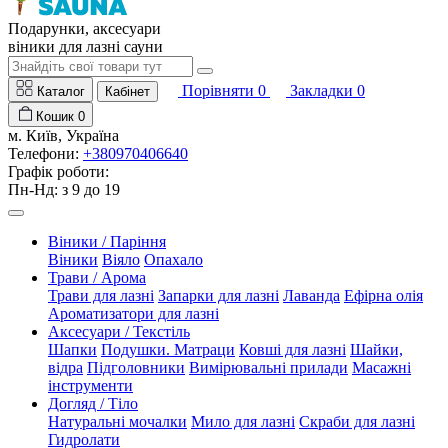
Подарунки, аксесуари
віники для лазні сауни
Порівняти
0
Закладки
0
Каталог
Кабінет
Кошик
0
м. Київ, Україна
Телефони:
+380970406640
Графік роботи:
Пн-Нд: з 9 до 19
Віники / Паріння
Віники
Віяло
Опахало
Трави / Арома
Трави для лазні
Запарки для лазні
Лаванда
Ефірна олія
Ароматизатори для лазні
Аксесуари / Текстіль
Шапки
Подушки. Матраци
Ковші для лазні
Шайки,
відра
Підголовники
Вимірювальні прилади
Масажні
інструменти
Догляд / Тіло
Натуральні мочалки
Мило для лазні
Скраби для лазні
Гидролати