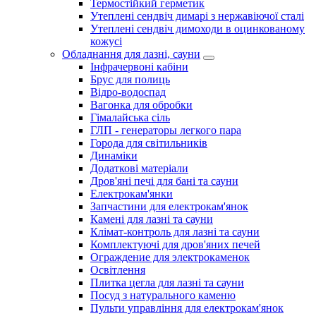
Термостійкий герметик
Утеплені сендвіч димарі з нержавіючої сталі
Утеплені сендвіч димоходи в оцинкованому
кожусі
Обладнання для лазні, сауни
Інфрачервоні кабіни
Брус для полиць
Відро-водоспад
Вагонка для обробки
Гімалайська сіль
ГЛП - генераторы легкого пара
Города для світильників
Динаміки
Додаткові матеріали
Дров'яні печі для бані та сауни
Електрокам'янки
Запчастини для електрокам'янок
Камені для лазні та сауни
Клімат-контроль для лазні та сауни
Комплектуючі для дров'яних печей
Ограждение для электрокаменок
Освітлення
Плитка цегла для лазні та сауни
Посуд з натурального каменю
Пульти управління для електрокам'янок