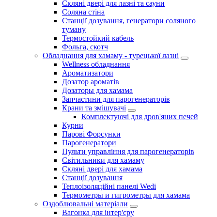
Скляні двері для лазні та сауни
Соляна стіна
Станції дозування, генератори соляного
туману
Термостойкий кабель
Фольга, скотч
Обладнання для хамаму - турецької лазні
Wellness обладнання
Ароматизатори
Дозатор ароматів
Дозаторы для хамама
Запчастини для парогенераторів
Крани та змішувачі
Комплектуючі для дров'яних печей
Курни
Парові Форсунки
Парогенератори
Пульти управління для парогенераторів
Світильники для хамаму
Скляні двері для хамама
Станції дозування
Теплоізоляційні панелі Wedi
Термометры и гигрометры для хамама
Оздоблювальні матеріали
Вагонка для інтер'єру