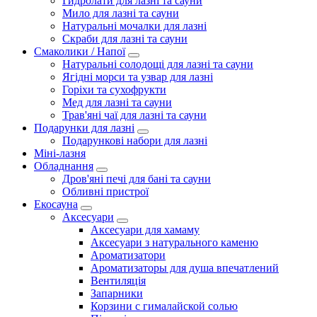
Гидролати для лазні та сауни
Мило для лазні та сауни
Натуральні мочалки для лазні
Скраби для лазні та сауни
Смаколики / Напої
Натуральні солодощі для лазні та сауни
Ягідні морси та узвар для лазні
Горіхи та сухофрукти
Мед для лазні та сауни
Трав'яні чаї для лазні та сауни
Подарунки для лазні
Подарункові набори для лазні
Міні-лазня
Обладнання
Дров'яні печі для бані та сауни
Обливні пристрої
Екосауна
Аксесуари
Аксесуари для хамаму
Аксесуари з натурального каменю
Ароматизатори
Ароматизаторы для душа впечатлений
Вентиляція
Запарники
Корзини с гималайской солью