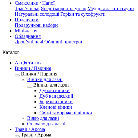
Смаколики / Напої
Трав’яні чаї
Ягідні морси та узвар
Мёд для лазн та сауни
Натуральні солодощі
Горіхи та сухофрукти
Подарунки
Подарункові набори
Міні-лазня
Обладнання
Дров’яні печі
Обливні пристрої
Каталог
Акція тижня
Віники / Паріння
Віники / Паріння
Віники для лазні
Віники для лазні
Дубові віники
Дуб канадський
Березові віники
Кленові віники
Свіжі заморожені віники
Віяло для лазні
Опахало для лазні
Трави / Арома
Трави / Арома