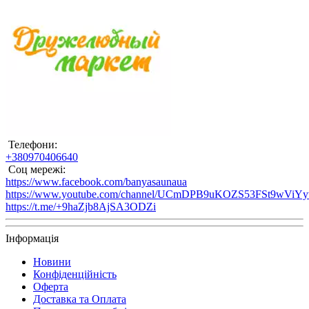
Телефони:
+380970406640
Соц мережі:
https://www.facebook.com/banyasaunaua
https://www.youtube.com/channel/UCmDPB9uKOZS53FSt9wViY
https://t.me/+9haZjb8AjSA3ODZi
Інформація
Новини
Конфіденційність
Оферта
Доставка та Оплата