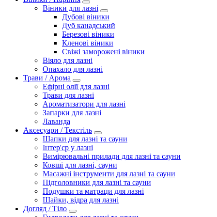
Віники для лазні
Дубові віники
Дуб канадський
Березові віники
Кленові віники
Свіжі заморожені віники
Віяло для лазні
Опахало для лазні
Трави / Арома
Ефірні олії для лазні
Трави для лазні
Ароматизатори для лазні
Запарки для лазні
Лаванда
Аксесуари / Текстіль
Шапки для лазні та сауни
Інтер'єр у лазні
Вимірювальні прилади для лазні та сауни
Ковші для лазні, сауни
Масажні інструменти для лазні та сауни
Підголовники для лазні та сауни
Подушки та матраци для лазні
Шайки, відра для лазні
Догляд / Тіло