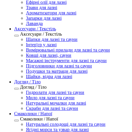
Ефірні олії для лазні
Трави для лазні
Ароматизатори для лазні
Запарки для лазні
Лаванда
Аксесуари / Текстіль
Аксесуари / Текстіль
Шапки для лазні та сауни
Інтер'єр у лазні
Вимірювальні прилади для лазні та сауни
Ковші для лазні, сауни
Масажні інструменти для лазні та сауни
Підголовники для лазні та сауни
Подушки та матраци для лазні
Шайки, відра для лазні
Догляд / Тіло
Догляд / Тіло
Гидролати для лазні та сауни
Мило для лазні та сауни
Натуральні мочалки для лазні
Скраби для лазні та сауни
Смаколики / Напої
Смаколики / Напої
Натуральні солодощі для лазні та сауни
Ягідні морси та узвар для лазні