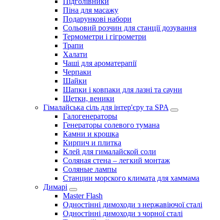
Підголівники
Піна для масажу
Подарункові набори
Сольовий розчин для станції дозування
Термометри і гігрометри
Трапи
Халати
Чаші для ароматерапії
Черпаки
Шайки
Шапки і ковпаки для лазні та сауни
Щетки, веники
Гімалайська сіль для інтер'єру та SPA
Галогенераторы
Генераторы солевого тумана
Камни и крошка
Кирпич и плитка
Клей для гималайской соли
Соляная стена – легкий монтаж
Соляные лампы
Станции морского климата для хаммама
Димарі
Master Flash
Одностінні димоходи з нержавіючої сталі
Одностінні димоходи з чорної сталі