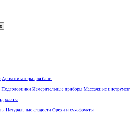
0
о
Ароматизаторы для бани
а
Подголовники
Измерительные приборы
Массажные инструмен
идролаты
уны
Натуральные сладости
Орехи и сухофрукты