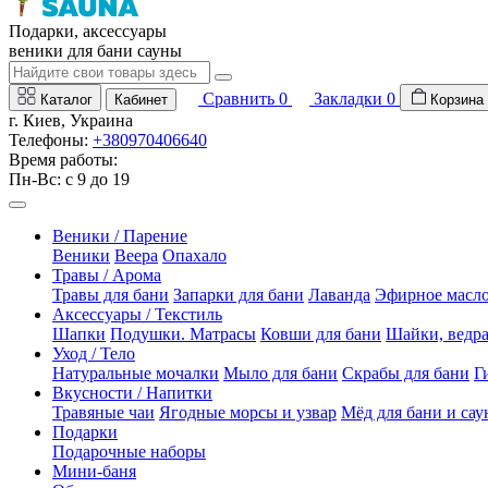
Подарки, аксессуары
веники для бани сауны
Сравнить
0
Закладки
0
Каталог
Кабинет
Корзина
г. Киев, Украина
Телефоны:
+380970406640
Время работы:
Пн-Вс: с 9 до 19
Веники / Парение
Веники
Веера
Опахало
Травы / Арома
Травы для бани
Запарки для бани
Лаванда
Эфирное масл
Аксессуары / Текстиль
Шапки
Подушки. Матрасы
Ковши для бани
Шайки, ведр
Уход / Тело
Натуральные мочалки
Мыло для бани
Скрабы для бани
Г
Вкусности / Напитки
Травяные чаи
Ягодные морсы и узвар
Мёд для бани и са
Подарки
Подарочные наборы
Мини-баня