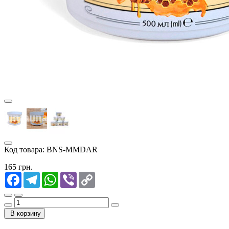
Код товара:
BNS-MMDAR
165 грн.
Facebook
Telegram
WhatsApp
Viber
Copy
Link
В корзину