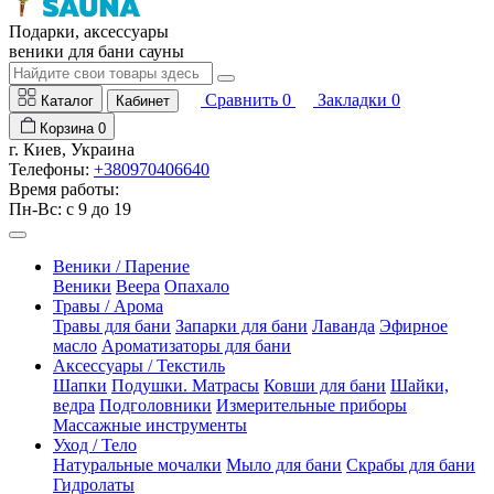
Подарки, аксессуары
веники для бани сауны
Сравнить
0
Закладки
0
Каталог
Кабинет
Корзина
0
г. Киев, Украина
Телефоны:
+380970406640
Время работы:
Пн-Вс: с 9 до 19
Веники / Парение
Веники
Веера
Опахало
Травы / Арома
Травы для бани
Запарки для бани
Лаванда
Эфирное
масло
Ароматизаторы для бани
Аксессуары / Текстиль
Шапки
Подушки. Матрасы
Ковши для бани
Шайки,
ведра
Подголовники
Измерительные приборы
Массажные инструменты
Уход / Тело
Натуральные мочалки
Мыло для бани
Скрабы для бани
Гидролаты