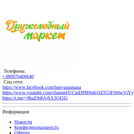
Телефоны:
+380970406640
Соц сети:
https://www.facebook.com/banyasaunaua
https://www.youtube.com/channel/UCmDPB9uKOZS53FSt9wViY
https://t.me/+9haZjb8AjSA3ODZi
Информация
Новости
Конфиденциальность
Оферта