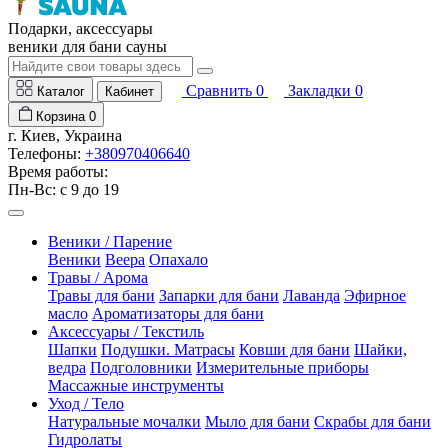
Подарки, аксессуары
веники для бани сауны
Сравнить
0
Закладки
0
Каталог
Кабинет
Корзина
0
г. Киев, Украина
Телефоны:
+380970406640
Время работы:
Пн-Вс: с 9 до 19
Веники / Парение
Веники
Веера
Опахало
Травы / Арома
Травы для бани
Запарки для бани
Лаванда
Эфирное
масло
Ароматизаторы для бани
Аксессуары / Текстиль
Шапки
Подушки. Матрасы
Ковши для бани
Шайки,
ведра
Подголовники
Измерительные приборы
Массажные инструменты
Уход / Тело
Натуральные мочалки
Мыло для бани
Скрабы для бани
Гидролаты