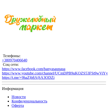
Телефоны:
+380970406640
Соц сети:
https://www.facebook.com/banyasaunaua
https://www.youtube.com/channel/UCmDPB9uKOZS53FSt9wViY
https://t.me/+9haZjb8AjSA3ODZi
Информация
Новости
Конфиденциальность
Оферта