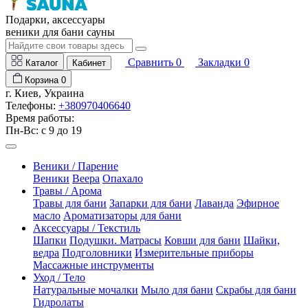
Подарки, аксессуары
веники для бани сауны
Сравнить
0
Закладки
0
Каталог
Кабинет
Корзина
0
г. Киев, Украина
Телефоны:
+380970406640
Время работы:
Пн-Вс: с 9 до 19
Веники / Парение
Веники
Веера
Опахало
Травы / Арома
Травы для бани
Запарки для бани
Лаванда
Эфирное
масло
Ароматизаторы для бани
Аксессуары / Текстиль
Шапки
Подушки. Матрасы
Ковши для бани
Шайки,
ведра
Подголовники
Измерительные приборы
Массажные инструменты
Уход / Тело
Натуральные мочалки
Мыло для бани
Скрабы для бани
Гидролаты