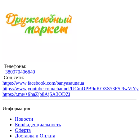
Телефоны:
+380970406640
Соц сети:
https://www.facebook.com/banyasaunaua
https://www.youtube.com/channel/UCmDPB9uKOZS53FSt9wViY
https://t.me/+9haZjb8AjSA3ODZi
Информация
Новости
Конфиденциальность
Оферта
Доставка и Оплата