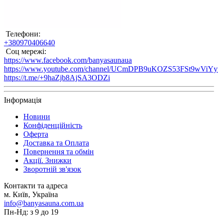
Телефони:
+380970406640
Соц мережі:
https://www.facebook.com/banyasaunaua
https://www.youtube.com/channel/UCmDPB9uKOZS53FSt9wViY
https://t.me/+9haZjb8AjSA3ODZi
Інформація
Новини
Конфіденційність
Оферта
Доставка та Оплата
Повернення та обмін
Акції. Знижки
Зворотній зв'язок
Контакти та адреса
м. Київ, Україна
info@banyasauna.com.ua
Пн-Нд: з 9 до 19