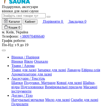
Подарунки, аксесуари
віники для лазні сауни
Порівняти
0
Закладки
0
Каталог
Кабінет
Кошик
0
м. Київ, Україна
Телефони:
+380970406640
Графік роботи:
Пн-Нд: з 9 до 19
Віники / Паріння
Віники
Віяло
Опахало
Трави / Арома
Трави для лазні
Запарки для лазні
Лаванда
Ефірна олія
Ароматизатори для лазні
Аксесуари / Текстіль
Шапки
Подушки. Матраци
Ковші для лазні
Шайки,
відра
Підголовники
Вимірювальні прилади
Масажні
інструменти
Догляд / Тіло
Натуральні мочалки
Мило для лазні
Скраби для лазні
Гидролати