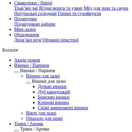
Смаколики / Напої
Трав’яні чаї
Ягідні морси та узвар
Мёд для лазн та сауни
Натуральні солодощі
Горіхи та сухофрукти
Подарунки
Подарункові набори
Міні-лазня
Обладнання
Дров’яні печі
Обливні пристрої
Каталог
Акція тижня
Віники / Паріння
Віники / Паріння
Віники для лазні
Віники для лазні
Дубові віники
Дуб канадський
Березові віники
Кленові віники
Свіжі заморожені віники
Віяло для лазні
Опахало для лазні
Трави / Арома
Трави / Арома