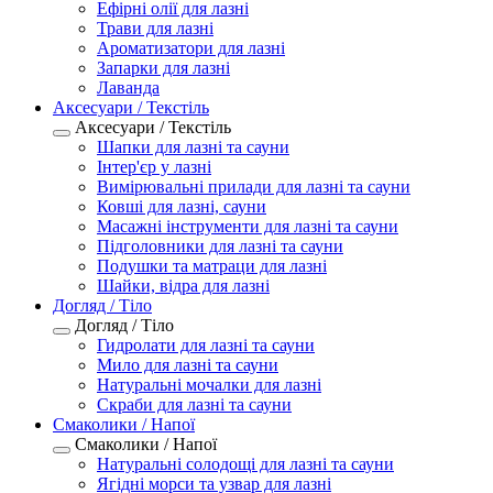
Ефірні олії для лазні
Трави для лазні
Ароматизатори для лазні
Запарки для лазні
Лаванда
Аксесуари / Текстіль
Аксесуари / Текстіль
Шапки для лазні та сауни
Інтер'єр у лазні
Вимірювальні прилади для лазні та сауни
Ковші для лазні, сауни
Масажні інструменти для лазні та сауни
Підголовники для лазні та сауни
Подушки та матраци для лазні
Шайки, відра для лазні
Догляд / Тіло
Догляд / Тіло
Гидролати для лазні та сауни
Мило для лазні та сауни
Натуральні мочалки для лазні
Скраби для лазні та сауни
Смаколики / Напої
Смаколики / Напої
Натуральні солодощі для лазні та сауни
Ягідні морси та узвар для лазні